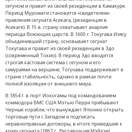
сегуном и правит из своей резиденции в Камакуре.
Период Муромати становится «свидетелем»
правления сегуната Асикага, (резиденция в
Асикаге). В 15 в. страну охватывает анархия
периода Воюющих царств. В 1600 г. Токугава Иэясу
объединивший страну, основывает сегунат
Токугава и правит из своей резиденции в Эдо
(современный Токио). В период Эдо вводится
строгая кастовая система с сегуном и его
самураями на вершине; Тогунава поддерживает в
стране стабильность, однако в рамках почти
полной изоляции от внешнего мира.
В 1854 г. в порт Иокогамы под командованием
коммодора ВМС США Мэтью Перри прибывают
Черные корабли, что вынуждает Японию открыть
торговые пути с Западом и подписать
неравноправные договоры, в итоге приведшие к
краху сегуната (1867 г., Реставрация Мэйдзи).