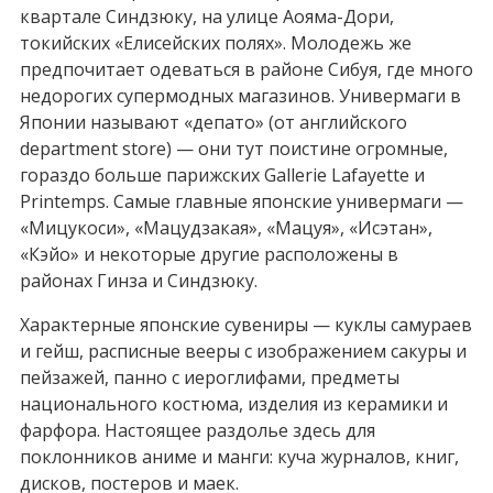
квартале Синдзюку, на улице Аояма-Дори,
токийских «Елисейских полях». Молодежь же
предпочитает одеваться в районе Сибуя, где много
недорогих супермодных магазинов. Универмаги в
Японии называют «депато» (от английского
department store) — они тут поистине огромные,
гораздо больше парижских Gallerie Lafayette и
Printemps. Самые главные японские универмаги —
«Мицукоси», «Мацудзакая», «Мацуя», «Исэтан»,
«Кэйо» и некоторые другие расположены в
районах Гинза и Синдзюку.
Характерные японские сувениры — куклы самураев
и гейш, расписные вееры с изображением сакуры и
пейзажей, панно с иероглифами, предметы
национального костюма, изделия из керамики и
фарфора. Настоящее раздолье здесь для
поклонников аниме и манги: куча журналов, книг,
дисков, постеров и маек.