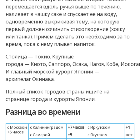
перемещается вдоль ручья выше по течению,
наливает в чашку саке и спускает ее на воду,
одновременно выкрикивая тему, на которую
первый должен сочинить стихотворение (хокку
или танка). Причем сделать это необходимо за то
время, пока к нему плывет напиток.
Столица — Токио. Крупные
города — Киото, Саппоро, Осака, Нагоя, Кобе, Иокога
И главный морской курорт Японии —
архипелаг Окинава.
Полный список городов страны ищите на
странице города и курорты Японии.
Разница во времени
c Москвой
c Калининградом
+7 часов
c Иркутском
+1
+6 часов
c Самарой
+5
c Якутском
нет