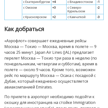
c Екатеринбургом
+4
c Владивостоком
-1
c Омском
+3
c Северо-
-2
Курильском
c Красноярском
+2
c Камчаткой
-3
Как добраться
«Аэрофлот» совершает ежедневные рейсы
Москва — Токио — Москва, время в полете — 9
часов 25 минут. Japan Air Lines (JAL) предлагает
перелет Москва — Токио три раза в неделю (по
понедельникам, четвергам и субботам), время в
полете — около 9 часов. Кроме того, возможен
рейс по маршруту Москва — Осака с посадкой с
Дубае, который ежедневно осуществляется
авиакомпанией Emirates.
По прилете в аэропорт необходимо подойти к
окошку для иностранцев на стойке Immigration