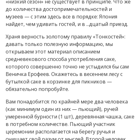
«низкий сезон» не существует в принципе. Что же
до количества достопримечательностей и
музеев — с этим здесь все в порядке: Япония
найдет, чем удивить гостей, и в ...дцатый приезд.
Храня верность золотому правилу «Тонкостей»:
давать только полезную информацию, мы
открываем этот материал описанием
средневекового способа употребления саке,
которого совершенно точно не устыдился бы сам
Веничка Ерофеев. Окажетесь в весеннем лесу с
бутылкой саке в корзинке для пикников —
обязательно попробуйте.
Вам понадобится: по крайней мере два человека
(как минимум один из них — пьющий), ручей
умеренной бурности (1 шт), деревянная чашка, саке
в потребном количестве. Пьющий участник
церемонии располагается на берегу ручья и
очищает свой разум от мыслей. Второй человек