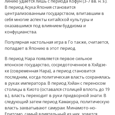
линию удается лишь с периода Кофун (3-7 вв. н. э.).
В период Асука Япония становится
централизованным государством, впитавшим в
себя многие аспекты китайской культуры и
оказавшимся под влиянием буддизма и
конфуцианства.
Популярная настольная игра в Го также, считается,
попадает в Японию в этот период.
В период Нара появляется первое сильное
японское государство, сосредоточенное в Хэйдзе-
ке (современная Нара), а период становится
последним, когда политическая власть сохранялась
в руках императора. В период Хэйан с переносом
столицы в Киото (оставался столицей вплоть до 19
в.), власть переходит в руки придворной знати. В
следующий затем период Камакура, политическую
власть захватывают самураи. Минамото-но-
Еритомо, самый влиятельный из них, зовется