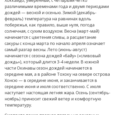
Хоккайдо, умеренный, с четырьмя четко
различимыми временами года и двумя периодами
дождей — весной и осенью. Зимой (декабрь-
февраль) температура на равнинах вдоль
побережья, как правило, выше нуля, погода
солнечная, с сухим воздухом. Весна (март-май)
начинается с цветения сливы, а расцветание
сакуры с конца марта по начало апреля означает
самый разгар весны. Лето (июнь-август)
начинается с сезона дождей «байу» («сливовый
дождь»), который длится 3-4 недели. В южной
части Окинавы сезон дождей начинается в
середине мая, а в районе Тохоку на севере острова
Хонсю — в середине июня, и заканчивается в
середине июня и июля соответственно. С июля
наступает настоящая летняя жара. Осень (сентябрь-
ноябрь) приносит свежий ветер и комфортную
температуру.