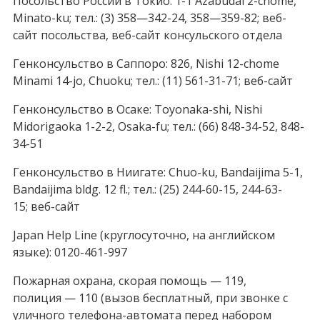
Посольство России в Токио: 1-1 Azabudai 2-chome,
Minato-ku; тел.: (3) 358—342-24, 358—359-82; веб-
сайт посольства, веб-сайт консульского отдела
Генконсульство в Саппоро: 826, Nishi 12-chome
Minami 14-jo, Chuoku; тел.: (11) 561-31-71; веб-сайт
Генконсульство в Осаке: Toyonaka-shi, Nishi
Midorigaoka 1-2-2, Osaka-fu; тел.: (66) 848-34-52, 848-
34-51
Генконсульство в Ниигате: Chuo-ku, Bandaijima 5-1,
Bandaijima bldg. 12 fl.; тел.: (25) 244-60-15, 244-63-
15; веб-сайт
Japan Help Line (круглосуточно, на английском
языке): 0120-461-997
Пожарная охрана, скорая помощь — 119,
полиция — 110 (вызов бесплатный, при звонке с
уличного телефона-автомата перед набором