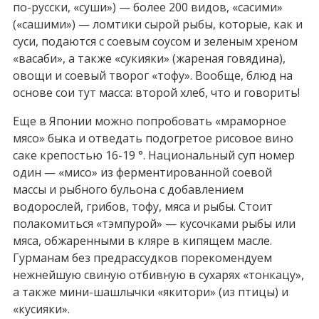
по-русски, «суши») — более 200 видов, «сасими»
(«сашими») — ломтики сырой рыбы, которые, как и
суси, подаются с соевым соусом и зеленым хреном
«васаби», а также «сукияки» (жареная говядина),
овощи и соевый творог «тофу». Вообще, блюд на
основе сои тут масса: второй хлеб, что и говорить!
Еще в Японии можно попробовать «мраморное
мясо» быка и отведать подогретое рисовое вино
саке крепостью 16-19 °. Национальный суп номер
один — «мисо» из ферментированной соевой
массы и рыбного бульона с добавлением
водорослей, грибов, тофу, мяса и рыбы. Стоит
полакомиться «тэмпурой» — кусочками рыбы или
мяса, обжаренными в кляре в кипящем масле.
Гурманам без предрассудков порекомендуем
нежнейшую свиную отбивную в сухарях «тонкацу»,
а также мини-шашлычки «якитори» (из птицы) и
«кусияки».