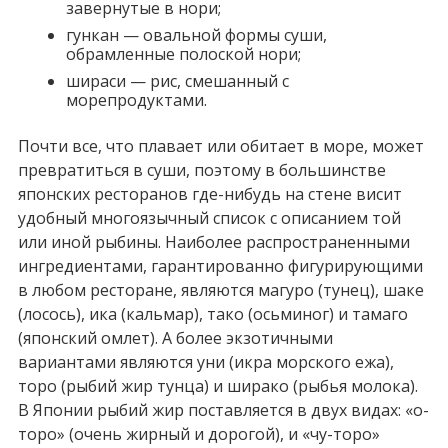
завернутые в нори;
гункан — овальной формы суши,
обрамленные полоской нори;
шираси — рис, смешанный с
морепродуктами.
Почти все, что плавает или обитает в море, может
превратиться в суши, поэтому в большинстве
японских ресторанов где-нибудь на стене висит
удобный многоязычный список с описанием той
или иной рыбины. Наиболее распространенными
ингредиентами, гарантированно фигурирующими
в любом ресторане, являются магуро (тунец), шаке
(лосось), ика (кальмар), тако (осьминог) и тамаго
(японский омлет). А более экзотичными
вариантами являются уни (икра морского ежа),
торо (рыбий жир тунца) и ширако (рыбья молока).
В Японии рыбий жир поставляется в двух видах: «о-
торо» (очень жирный и дорогой), и «чу-торо»