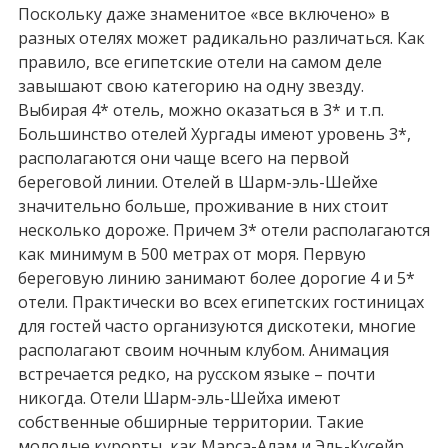
Поскольку даже знаменитое «все включено» в
разных отелях может радикально различаться. Как
правило, все египетские отели на самом деле
завышают свою категорию на одну звезду.
Выбирая 4* отель, можно оказаться в 3* и т.п.
Большинство отелей Хургады имеют уровень 3*,
располагаются они чаще всего на первой
береговой линии. Отелей в Шарм-эль-Шейхе
значительно больше, проживание в них стоит
несколько дороже. Причем 3* отели располагаются
как минимум в 500 метрах от моря. Первую
береговую линию занимают более дорогие 4 и 5*
отели. Практически во всех египетских гостиницах
для гостей часто организуются дискотеки, многие
располагают своим ночным клубом. Анимация
встречается редко, на русском языке – почти
никогда. Отели Шарм-эль-Шейха имеют
собственные обширные территории. Такие
молодые курорты, как Марса-Алам и Эль-Кусейр,