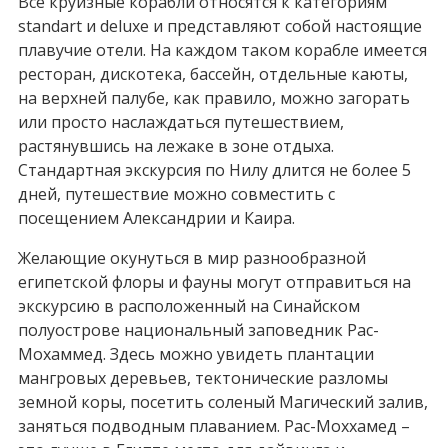
Все круизные корабли относятся к категориям
standart и deluxe и представляют собой настоящие
плавучие отели. На каждом таком корабле имеется
ресторан, дискотека, бассейн, отдельные каюты,
на верхней палубе, как правило, можно загорать
или просто наслаждаться путешествием,
растянувшись на лежаке в зоне отдыха.
Стандартная экскурсия по Нилу длится не более 5
дней, путешествие можно совместить с
посещением Александрии и Каира.
Желающие окунуться в мир разнообразной
египетской флоры и фауны могут отправиться на
экскурсию в расположенный на Синайском
полуострове национальный заповедник Рас-
Мохаммед. Здесь можно увидеть плантации
мангровых деревьев, тектонические разломы
земной коры, посетить соленый Магический залив,
заняться подводным плаванием. Рас-Моххамед –