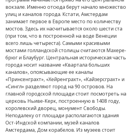
вокзале. Именно отсюда берут начало множество
улиц и каналов города. Кстати, Амстердам
занимает первое в Европе место по количеству
мостов. Здесь их насчитывается около шести ста
(при том, что в построенной на воде Венеции
всего лишь четыреста). Самыми красивыми
мостами голландской столицы считаются Махере-
брюг и Блаубург. Центральная историческая часть
города носит название «Квартала больших
каналов», опоясывающие ее каналы
«Принсенграхт», «Хейренграхт», «Кайзерсграхт» и
«Сингл» разделяют город на 90 островов. На
главной городской площади стоит посмотреть на
церковь Ньиве-Керк, построенную в 1408 году,
королевский дворец, монумент Свободы.
Неподалеку от площади располагаются здания
Ост-Индской компании, музей каналов
Амстердама, Дом корабелов. Из музеев стоит