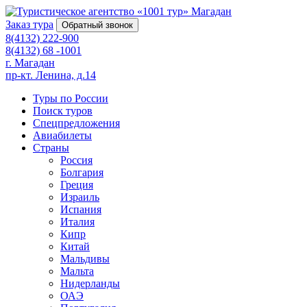
Магадан
Заказ тура
Обратный звонок
8(4132) 222-900
8(4132) 68 -1001
г. Магадан
пр-кт. Ленина, д.14
Туры по России
Поиск туров
Спецпредложения
Авиабилеты
Страны
Россия
Болгария
Греция
Израиль
Испания
Италия
Кипр
Китай
Мальдивы
Мальта
Нидерланды
ОАЭ